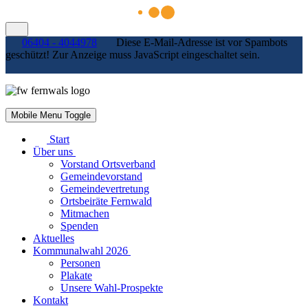
06404 - 4044978
Diese E-Mail-Adresse ist vor Spambots
geschützt! Zur Anzeige muss JavaScript eingeschaltet sein.
Mobile Menu Toggle
Start
Über uns
Vorstand Ortsverband
Gemeindevorstand
Gemeindevertretung
Ortsbeiräte Fernwald
Mitmachen
Spenden
Aktuelles
Kommunalwahl 2026
Personen
Plakate
Unsere Wahl-Prospekte
Kontakt