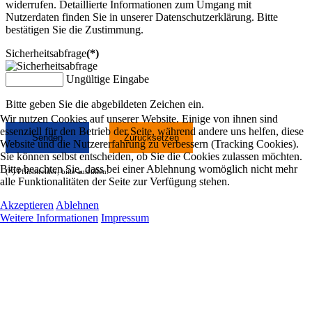
widerrufen. Detaillierte Informationen zum Umgang mit
Nutzerdaten finden Sie in unserer Datenschutzerklärung.
Bitte
bestätigen Sie die Zustimmung.
Sicherheitsabfrage
(*)
Ungültige Eingabe
Bitte geben Sie die abgebildeten Zeichen ein.
Wir nutzen Cookies auf unserer Website. Einige von ihnen sind
essenziell für den Betrieb der Seite, während andere uns helfen, diese
Senden
Zurücksetzen
Website und die Nutzererfahrung zu verbessern (Tracking Cookies).
Sie können selbst entscheiden, ob Sie die Cookies zulassen möchten.
Bitte beachten Sie, dass bei einer Ablehnung womöglich nicht mehr
(*) Pflichtfelder, bitte ausfüllen.
alle Funktionalitäten der Seite zur Verfügung stehen.
Akzeptieren
Ablehnen
Weitere Informationen
Impressum